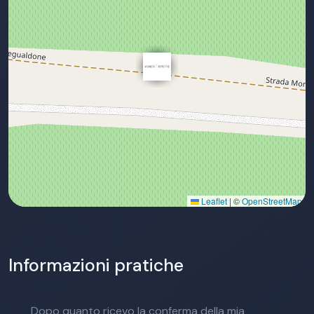
Leaflet
|
©
OpenStreetMap
Informazioni pratiche
Dopo quanto ricevo la conferma della mia