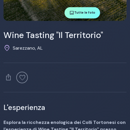
image
Tutte le foto
Wine Tasting "Il Territorio"
location_on
Sarezzano, AL
ios_share
favorite
L'esperienza
Esplora la ricchezza enologica dei Colli Tortonesi con
l'esperienza di Wine Tasting "Il Territorio" presso