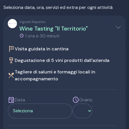
Seleziona data, ora, servizi ed extra per ogni attività
Vigneti Repetto
Wine Tasting "Il Territorio"
1 ora e 30 minuti
tour
Visita guidata in cantina
wine_bar
Degustazione di 5 vini prodotti dall'azienda
Tagliere di salumi e formaggi locali in
restaurant_menu
accompagnamento
event
schedule
Data
Orario