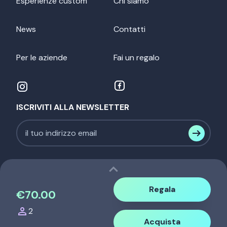
Esperienze custom
Chi siamo
News
Contatti
Per le aziende
Fai un regalo
ISCRIVITI ALLA NEWSLETTER
expand_less
Regala
€70.00
person
2
NehEx srl - P.IVA. 12536440014 |
Acquista
info@nehexperience.com
-
tel. 339 337 45 71
|