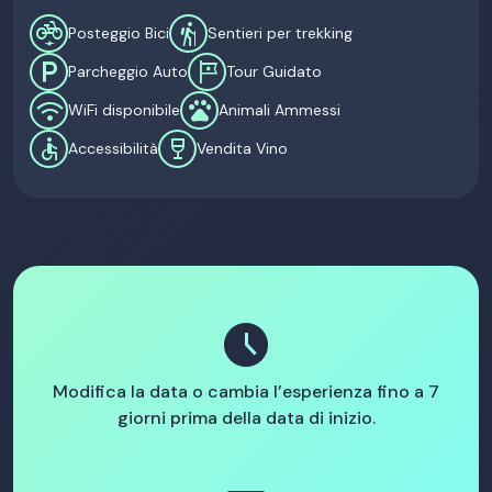
electric_bike
hiking
Posteggio Bici
Sentieri per trekking
local_parking
tour
Parcheggio Auto
Tour Guidato
wifi
pets
WiFi disponibile
Animali Ammessi
accessible
wine_bar
Accessibilità
Vendita Vino
schedule
Modifica la data o cambia l’esperienza fino a 7
giorni prima della data di inizio.