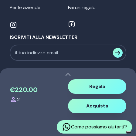
Per le aziende
Fai un regalo
ISCRIVITI ALLA NEWSLETTER
expand_less
Regala
€220.00
person
2
NehEx srl - P.IVA. 12536440014 |
Acquista
info@nehexperience.com
-
tel. 339 337 45 71
|
|
Privacy
Cookie Policy
Come possiamo aiutarti?