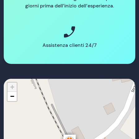
giorni prima dell’inizio dell’esperienza.
phone_enabled
Assistenza clienti 24/7
+
−