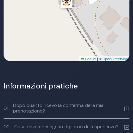
Leaflet
|
©
OpenStreetMap
Informazioni pratiche
Dopo quanto ricevo la conferma della mia
01
prenotazione?
02
Cosa devo consegnare il giorno dell'esperienza?