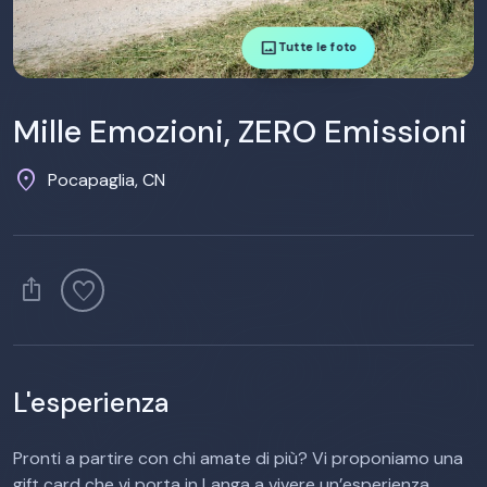
image
Tutte le foto
Mille Emozioni, ZERO Emissioni
location_on
Pocapaglia, CN
ios_share
favorite
L'esperienza
Pronti a partire con chi amate di più? Vi proponiamo una
gift card che vi porta in Langa a vivere un’esperienza