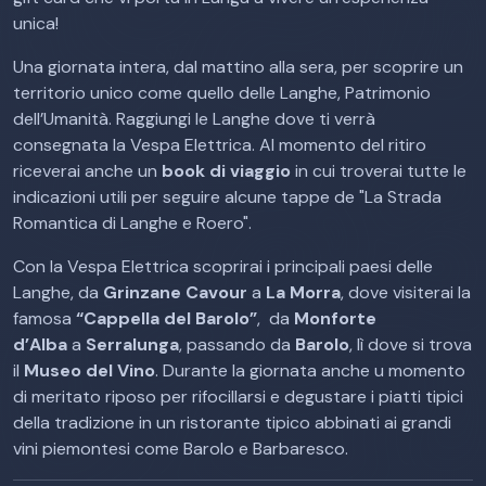
unica!
Una giornata intera, dal mattino alla sera, per scoprire un
territorio unico come quello delle Langhe, Patrimonio
dell’Umanità. Raggiungi le Langhe dove ti verrà
consegnata la Vespa Elettrica. Al momento del ritiro
riceverai anche un
book di viaggio
in cui troverai tutte le
indicazioni utili per seguire alcune tappe de "La Strada
Romantica di Langhe e Roero".
Con la Vespa Elettrica scoprirai i principali paesi delle
Langhe, da
Grinzane Cavour
a
La Morra
, dove visiterai la
famosa
“Cappella del Barolo”
, da
Monforte
d’Alba
a
Serralunga
, passando da
Barolo
, lì dove si trova
il
Museo del Vino
. Durante la giornata anche u momento
di meritato riposo per rifocillarsi e degustare i piatti tipici
della tradizione in un ristorante tipico abbinati ai grandi
vini piemontesi come Barolo e Barbaresco.