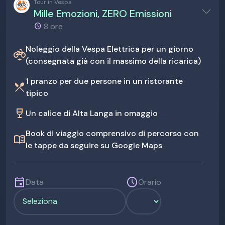
Tour in Vespa
Mille Emozioni, ZERO Emissioni
8 ore
Noleggio della Vespa Elettrica per un giorno
electric_bike
(consegnata già con il massimo della ricarica)
1 pranzo per due persone in un ristorante
restaurant_menu
tipico
wine_bar
Un calice di Alta Langa in omaggio
Book di viaggio comprensivo di percorso con
menu_book
le tappe da seguire su Google Maps
event
schedule
Data
Orario