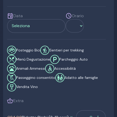
event
schedule
Data
Orario
electric_bike
hiking
Posteggio Bici
Sentieri per trekking
restaurant_menu
local_parking
Menù Degustazione
Parcheggio Auto
pets
accessible
Animali Ammessi
Accessibilità
child_friendly
family_restroom
Passeggino consentito
Adatto alle famiglie
wine_bar
Vendita Vino
shopping_basket
Extra