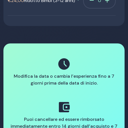
remove
add
€24,00
Ridotto Bimbi (3-12 anni)
schedule
Modifica la data o cambia l’esperienza fino a 7
giorni prima della data di inizio.
account_balance_wallet
Puoi cancellare ed essere rimborsato
immediatamente entro 14 giorni dall’acquisto e 7