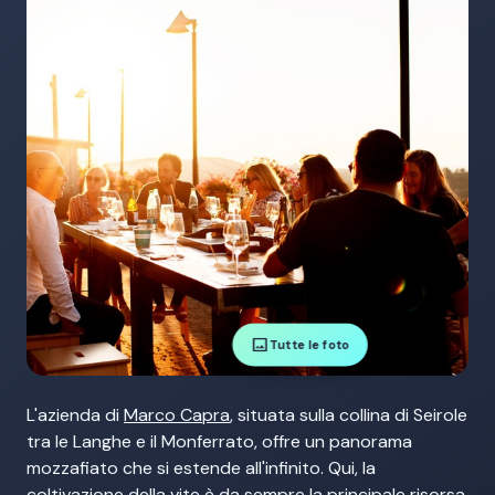
image
Tutte le foto
L'azienda di
Marco Capra
, situata sulla collina di Seirole
tra le Langhe e il Monferrato, offre un panorama
mozzafiato che si estende all'infinito. Qui, la
coltivazione della vite è da sempre la principale risorsa