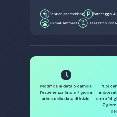
hiking
local_parking
Sentieri per trekking
Parcheggio A
pets
child_friendly
Animali Ammessi
Passeggino cons
schedule
Modifica la data o cambia
Puoi can
l’esperienza fino a 7 giorni
rimborsa
prima della data di inizio.
entro 14 g
7 giorni
del