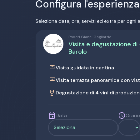
Configura l'esperienza
Seleziona data, ora, servizi ed extra per ogni a
Poderi Gianni Gagliardo
Visita e degustazione di 4
Barolo
tour
Visita guidata in cantina
tour
Visita terrazza panoramica con vista
wine_bar
Degustazione di 4 vini di produzion
event
schedule
Data
Orario