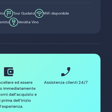
tour
wifi
uto
Tour Guidato
WiFi disponibile
wine_bar
entito
Vendita Vino
account_balance_wallet
phone_enabled
cellare ed essere
Assistenza clienti 24/7
to immediatamente
iorni dall’acquisto e
 prima dell’inizio
l’esperienza.