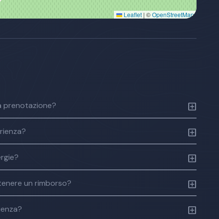
Leaflet
|
©
OpenStreetMap
a prenotazione?
erienza?
ergie?
tenere un rimborso?
rienza?