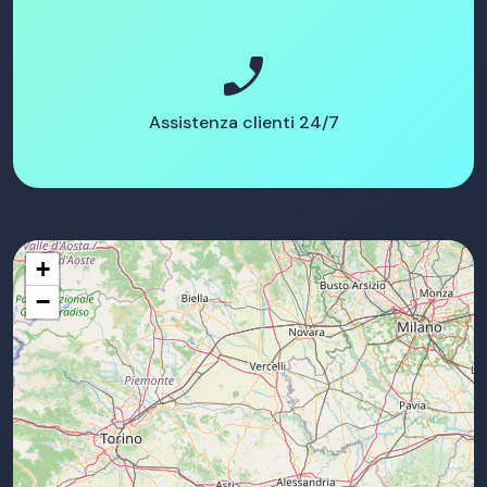
phone_enabled
Assistenza clienti 24/7
+
−