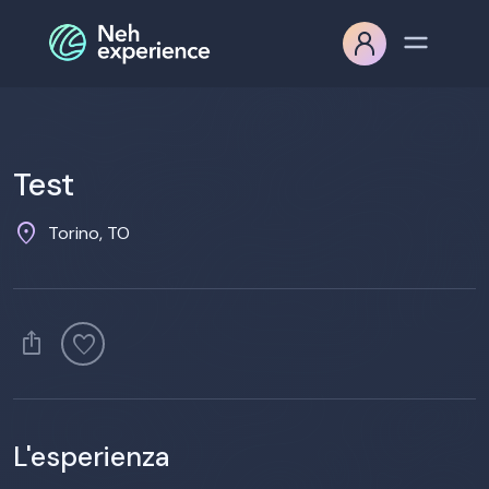
Test
location_on
Torino, TO
ios_share
favorite
L'esperienza