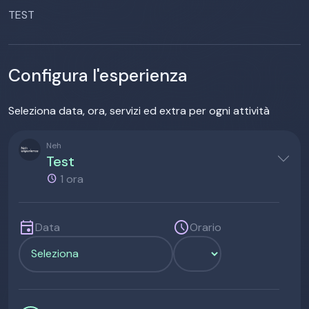
TEST
Configura l'esperienza
Seleziona data, ora, servizi ed extra per ogni attività
Neh
Test
1 ora
event
schedule
Data
Orario