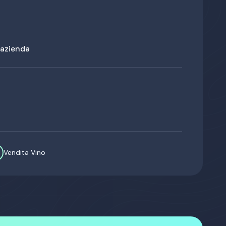
'azienda
r
Vendita Vino