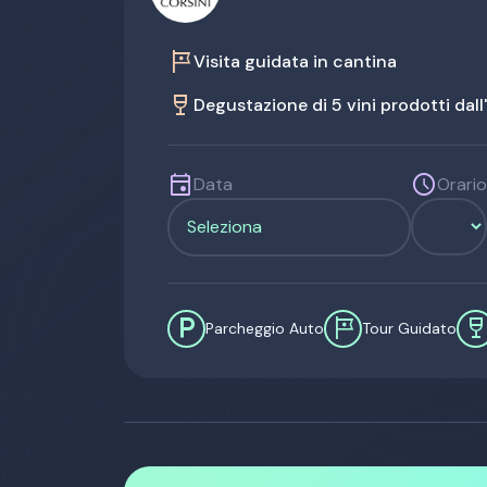
tour
Visita guidata in cantina
wine_bar
Degustazione di 5 vini prodotti dall
event
schedule
Data
Orario
local_parking
tour
wine_ba
Parcheggio Auto
Tour Guidato