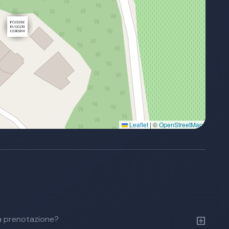
Leaflet
|
©
OpenStreetMap
a prenotazione?