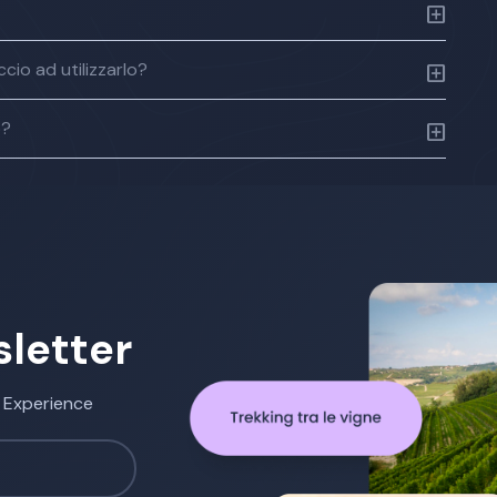
cio ad utilizzarlo?
o?
sletter
h Experience