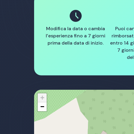
schedule
Modifica la data o cambia
Puoi can
l’esperienza fino a 7 giorni
rimborsa
prima della data di inizio.
entro 14 g
7 giorni
del
+
−