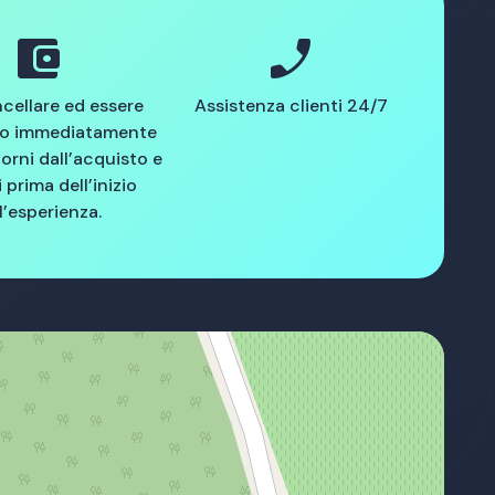
account_balance_wallet
phone_enabled
cellare ed essere
Assistenza clienti 24/7
to immediatamente
iorni dall’acquisto e
 prima dell’inizio
l’esperienza.