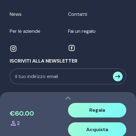
News
Contatti
Per le aziende
Fai un regalo
ISCRIVITI ALLA NEWSLETTER
expand_less
Regala
€60.00
person
2
NehEx srl - P.IVA. 12536440014 |
Acquista
info@nehexperience.com
-
tel. 339 337 45 71
|