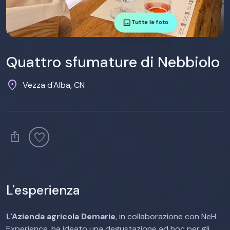
image
Tutte le foto
Quattro sfumature di Nebbiolo
location_on
Vezza d'Alba, CN
ios_share
favorite
L'esperienza
L'Azienda agricola Demarie
, in collaborazione con NeH
Experience, ha ideato una degustazione ad hoc per gli