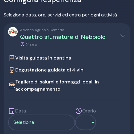
Seleziona data, ora, servizi ed extra per ogni attività
Azienda Agricola Demarie
Quattro sfumature di Nebbiolo
2 ore
tour
Visita guidata in cantina
wine_bar
Degustazione guidata di 4 vini
Tagliere di salumi e formaggi locali in
lunch_dining
accompagnamento
event
schedule
Data
Orario