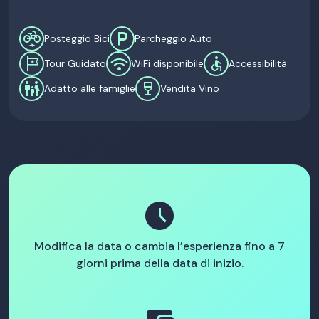
electric_bike
local_parking
Posteggio Bici
Parcheggio Auto
tour
wifi
accessible
Tour Guidato
WiFi disponibile
Accessibilità
family_restroom
wine_bar
Adatto alle famiglie
Vendita Vino
schedule
Modifica la data o cambia l’esperienza fino a 7
giorni prima della data di inizio.