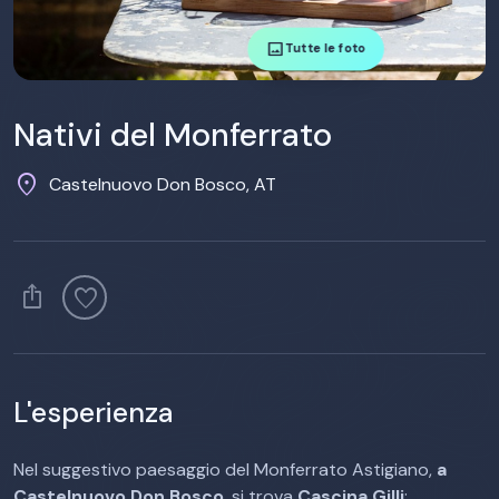
image
Tutte le foto
Nativi del Monferrato
location_on
Castelnuovo Don Bosco, AT
ios_share
favorite
L'esperienza
Nel suggestivo paesaggio del Monferrato Astigiano,
a
Castelnuovo Don Bosco
, si trova
Cascina Gilli
: