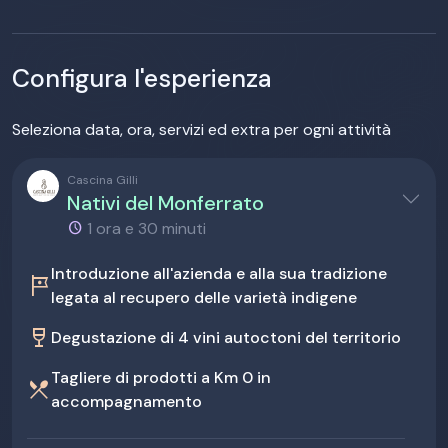
Configura l'esperienza
Seleziona data, ora, servizi ed extra per ogni attività
Cascina Gilli
Nativi del Monferrato
1 ora e 30 minuti
Introduzione all'azienda e alla sua tradizione
tour
legata al recupero delle varietà indigene
wine_bar
Degustazione di 4 vini autoctoni del territorio
Tagliere di prodotti a Km 0 in
restaurant_menu
accompagnamento