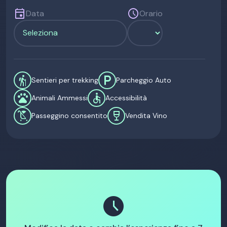
event
schedule
Data
Orario
hiking
local_parking
Sentieri per trekking
Parcheggio Auto
pets
accessible
Animali Ammessi
Accessibilità
child_friendly
wine_bar
Passeggino consentito
Vendita Vino
schedule