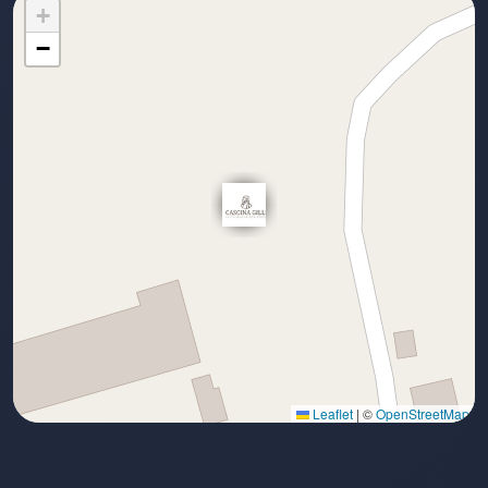
+
−
Leaflet
|
©
OpenStreetMap