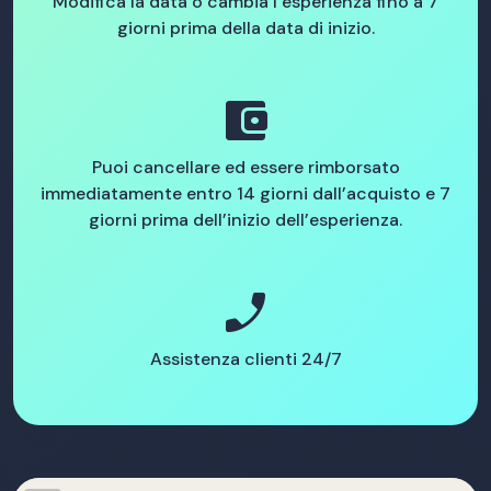
Modifica la data o cambia l’esperienza fino a 7
giorni prima della data di inizio.
account_balance_wallet
Puoi cancellare ed essere rimborsato
immediatamente entro 14 giorni dall’acquisto e 7
giorni prima dell’inizio dell’esperienza.
phone_enabled
Assistenza clienti 24/7