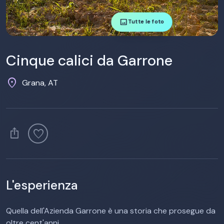
image
Tutte le foto
Cinque calici da Garrone
location_on
Grana, AT
ios_share
favorite
L'esperienza
Quella dell'Azienda Garrone è una storia che prosegue da
oltre cent'anni...