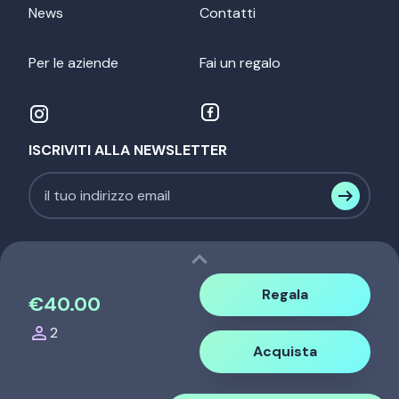
News
Contatti
Per le aziende
Fai un regalo
ISCRIVITI ALLA NEWSLETTER
expand_less
Regala
€40.00
person
2
NehEx srl - P.IVA. 12536440014 |
Acquista
info@nehexperience.com
-
tel. 339 337 45 71
|
|
Privacy
Cookie Policy