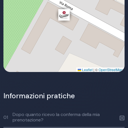
Leaflet
|
©
OpenStreetMap
Informazioni pratiche
Dopo quanto ricevo la conferma della mia
01
prenotazione?