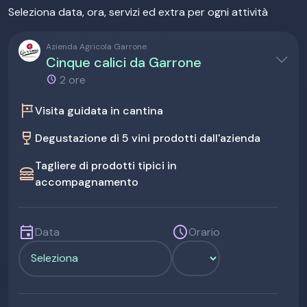
Seleziona data, ora, servizi ed extra per ogni attività
Azienda Agricola Garrone
Cinque calici da Garrone
2 ore
tour
Visita guidata in cantina
wine_bar
Degustazione di 5 vini prodotti dall'azienda
Tagliere di prodotti tipici in
lunch_dining
accompagnamento
event
schedule
Data
Orario