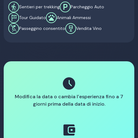
hiking
local_parking
Sentieri per trekking
Parcheggio Auto
tour
pets
Tour Guidato
Animali Ammessi
child_friendly
wine_bar
Passeggino consentito
Vendita Vino
schedule
Modifica la data o cambia l’esperienza fino a 7
giorni prima della data di inizio.
account_balance_wallet